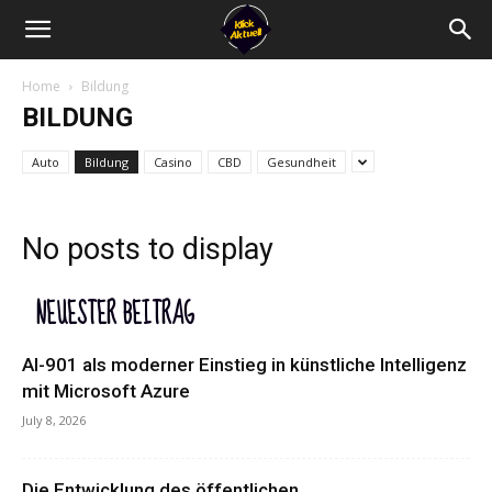
Home
Bildung
BILDUNG
Auto
Bildung
Casino
CBD
Gesundheit
No posts to display
NEUESTER BEITRAG
AI-901 als moderner Einstieg in künstliche Intelligenz
mit Microsoft Azure
July 8, 2026
Die Entwicklung des öffentlichen