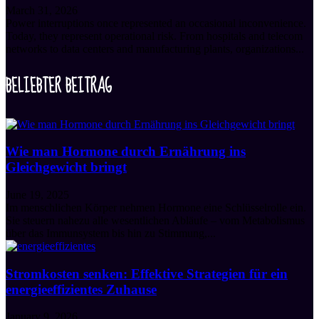
March 31, 2026
Power interruptions once represented an occasional inconvenience.
Today, they represent operational risk. From hospitals and telecom
networks to data centers and manufacturing plants, organizations...
BELIEBTER BEITRAG
Wie man Hormone durch Ernährung ins
Gleichgewicht bringt
June 19, 2025
Im menschlichen Körper nehmen Hormone eine Schlüsselrolle ein.
Sie steuern nahezu alle wesentlichen Abläufe – vom Metabolismus
über das Immunsystem bis hin zu Stimmung,...
Stromkosten senken: Effektive Strategien für ein
energieeffizientes Zuhause
January 9, 2026