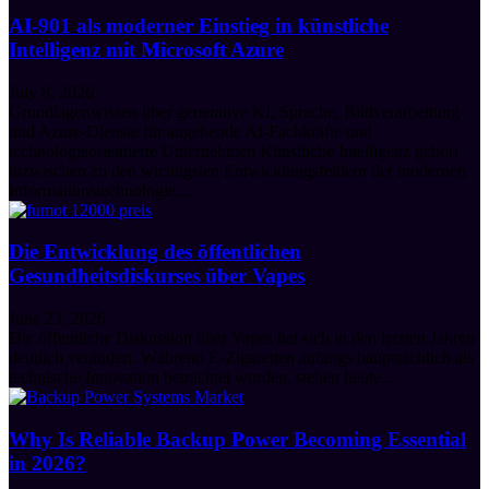
AI-901 als moderner Einstieg in künstliche
Intelligenz mit Microsoft Azure
July 8, 2026
Grundlagenwissen über generative KI, Sprache, Bildverarbeitung
und Azure-Dienste für angehende AI-Fachkräfte und
technologieorientierte Unternehmen Künstliche Intelligenz gehört
inzwischen zu den wichtigsten Entwicklungsfeldern der modernen
Informationstechnologie....
Die Entwicklung des öffentlichen
Gesundheitsdiskurses über Vapes
June 23, 2026
Die öffentliche Diskussion über Vapes hat sich in den letzten Jahren
deutlich verändert. Während E-Zigaretten anfangs hauptsächlich als
technische Innovation betrachtet wurden, stehen heute...
Why Is Reliable Backup Power Becoming Essential
in 2026?